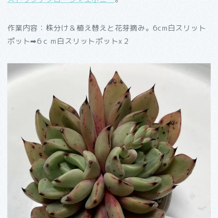
作業内容：株分け＆植え替えと花芽摘み。6cm白スリット
ポット➡︎6ｃｍ白スリットポットx２