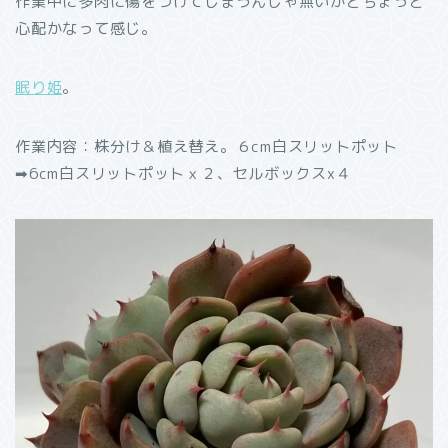
作業中に多肉に傷をつけてしまうんじゃ無いかとちょっと
心配かなって感じ。
眠り姫
。
作業内容：株分け＆植え替え。６cm白スリットポット
➡︎6cm白スリットポットｘ２、セルボックスx４