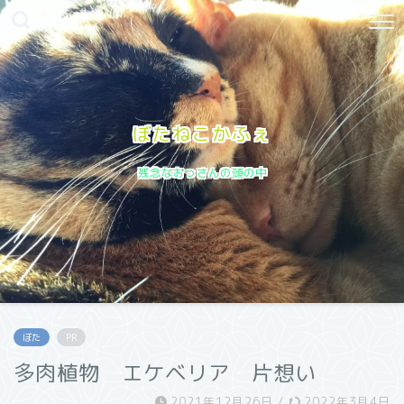
ぼたねこかふぇ
残念なおっさんの頭の中
ぼた
PR
多肉植物 エケベリア 片想い
2021年12月26日
/
2022年3月4日