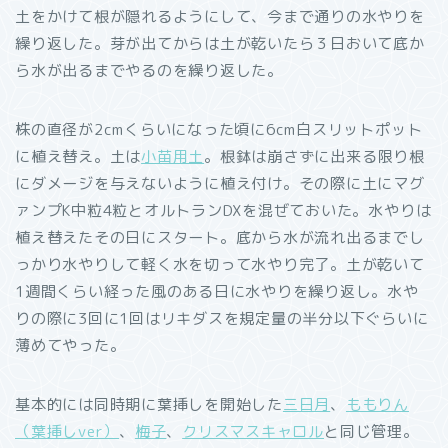
土をかけて根が隠れるようにして、今まで通りの水やりを
繰り返した。芽が出てからは土が乾いたら３日おいて底か
ら水が出るまでやるのを繰り返した。
株の直径が2cmくらいになった頃に6cm白スリットポット
に植え替え。土は
小苗用土
。根鉢は崩さずに出来る限り根
にダメージを与えないように植え付け。その際に土にマグ
ァンプK中粒4粒とオルトランDXを混ぜておいた。水やりは
植え替えたその日にスタート。底から水が流れ出るまでし
っかり水やりして軽く水を切って水やり完了。土が乾いて
1週間くらい経った風のある日に水やりを繰り返し。水や
りの際に3回に1回はリキダスを規定量の半分以下ぐらいに
薄めてやった。
基本的には同時期に葉挿しを開始した
三日月
、
ももりん
（葉挿しver）
、
梅子
、
クリスマスキャロル
と同じ管理。