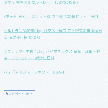
タキイ 根巻防止セルトレー 128穴(3枚組)
Sポット 白 6cm スリット鉢 プラ鉢 100個セット 多肉
オルトランDX粒剤 1kg 住友化学園芸 花と野菜の害虫退治
に 浸透移行性 殺虫剤
マグァンプK 中粒 1.3kg ハイポネックス 草花・球根・野
菜・プランターに 緩効性肥料
ハイポネックス リキダス 800ml
カタオモイ（片想い）