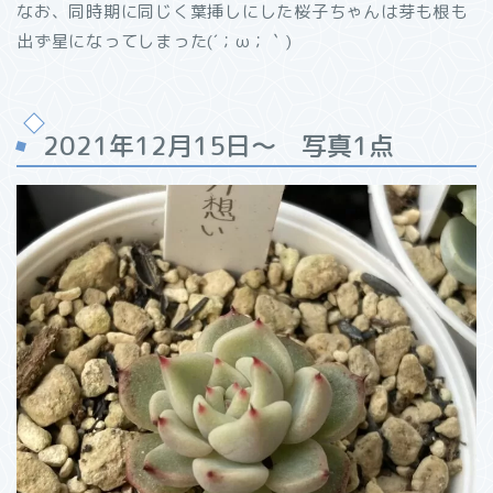
なお、同時期に同じく葉挿しにした桜子ちゃんは芽も根も
出ず星になってしまった(´；ω；｀)
2021年12月15日～ 写真1点