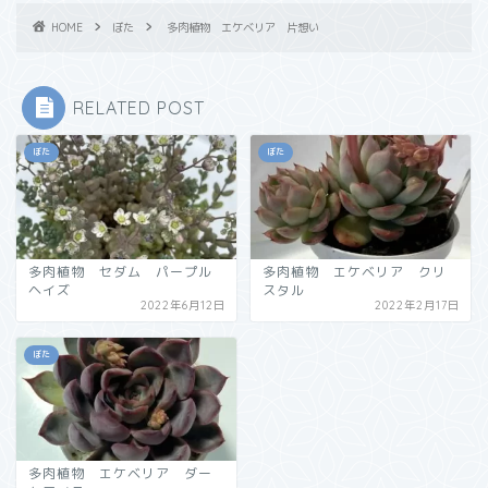
HOME
ぼた
多肉植物 エケベリア 片想い
RELATED POST
ぼた
ぼた
多肉植物 セダム パープル
多肉植物 エケベリア クリ
ヘイズ
スタル
2022年6月12日
2022年2月17日
ぼた
多肉植物 エケベリア ダー