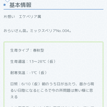
基本情報
片想い エケベリア属
おらいさん苗。ミックスベリアNo.004。
生育タイプ：春秋型
生育適温：13～28℃（仮）
耐寒気温：-1℃（仮）
日照：6/10（仮）朝のうち日が当たり、昼から明
るい日陰になるところで今の所問題は無い様に思
える