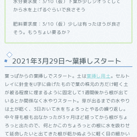
水分要求度：3/10（仮）下葉が少しシオってして
から水を上げるぐらいで良さそう
肥料要求度：3/10（仮）少しは有ったほうが良さ
そう。もうちょい要るか？
2021年3月29日～葉挿しスタート
葉っぱからの葉挿しでスタート。土は
葉挿し用土
。セルト
レイに針金をU字に曲げたもので葉の株元の方だけ軽く土
が被る程度に埋まるように固定して1週間後から根が出て
いるとか関係なく水やりスタート。芽が出るまでの水やり
は土が乾く、3日おいて水をちょろっとやるの繰り返し。
中々芽も根も出なかったが3ヶ月ほど経ってから根がちょ
ろっと出たので、何とかこのちょろっとの根に水を吸わせ
て延命したいと出てきた根が乾かぬように軽く目の細かい