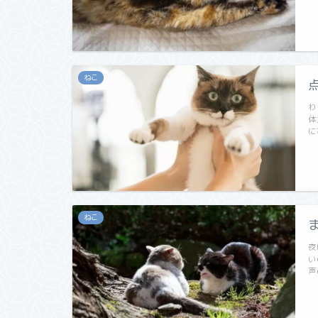
ねこ
わ
体
に
ねこ
夜
い
声