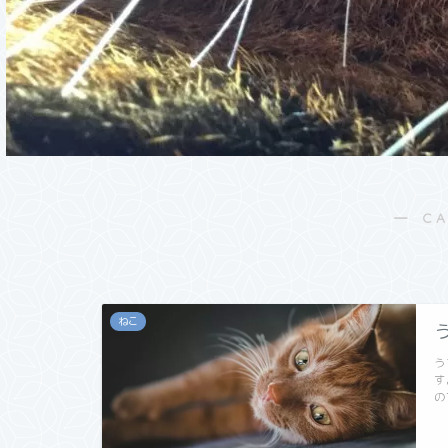
― C
ねこ
う
す
の