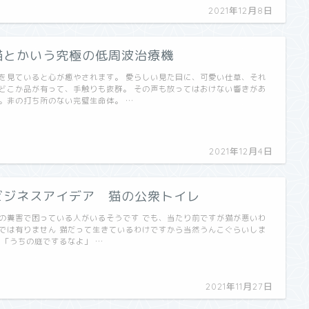
2021年12月8日
猫とかいう究極の低周波治療機
を見ていると心が癒やされます。 愛らしい見た目に、可愛い仕草、それ
どこか品が有って、手触りも抜群。 その声も放ってはおけない響きがあ
。非の打ち所のない完璧生命体。 …
2021年12月4日
ビジネスアイデア 猫の公衆トイレ
の糞害で困っている人がいるそうです でも、当たり前ですが猫が悪いわ
では有りません 猫だって生きているわけですから当然うんこぐらいしま
 「うちの庭でするなよ」 …
2021年11月27日