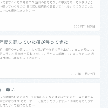
ってきてくれた失踪猫ロク 連日のおもてなしの甲斐もあってか夜はどこ
へ帰っていくものの 昼の間は結構長く居着いてくれるようになりました
の中にも最初はおっかな …
2021年11月5日
9年間失踪していた猫が帰ってきた
朝、最近ウチの家によく来る猫が何やら唸り声を上げているので気になっ
見に行くと 黒猫が一匹おりまして、そやつに威嚇しているようでした 黒
は近所にも首輪をつけたのやら …
2021年10月29日
猫 尊い
っちは猫が好きですが、別に詳しいとかではないです ただ、猫を見てる
幸せになります でも、ずーっと見ていたりしません 1時間も見てたりす
と満たされて他のことを …