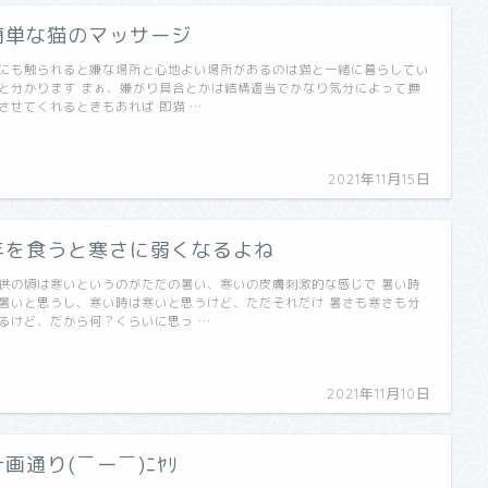
簡単な猫のマッサージ
にも触られると嫌な場所と心地よい場所があるのは猫と一緒に暮らしてい
と分かります まぁ、嫌がり具合とかは結構適当でかなり気分によって撫
させてくれるときもあれば 即猫 …
2021年11月15日
年を食うと寒さに弱くなるよね
供の頃は寒いというのがただの暑い、寒いの皮膚刺激的な感じで 暑い時
暑いと思うし、寒い時は寒いと思うけど、ただそれだけ 暑さも寒さも分
るけど、だから何？くらいに思っ …
2021年11月10日
計画通り(￣ー￣)ﾆﾔﾘ