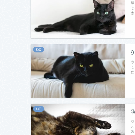
帰
ぞ
家
ねこ
今
て
猫
ねこ
わ
と
る