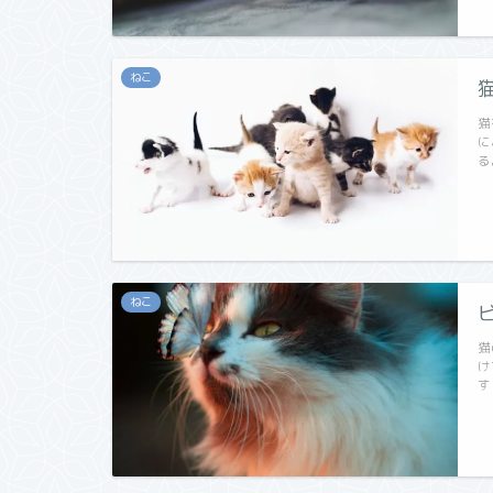
ねこ
猫
に
る
ねこ
猫
け
す