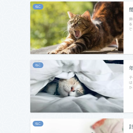
ねこ
猫
る
で
ねこ
子
は
か
ねこ