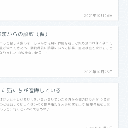
2021年10月26日
点滴からの解放（仮）
っちと暮らす猫のまーちゃんが先月に体調を崩しご飯が食べれなくなって
重が減ってきた為、動物病院に診察にいって診察、血液検査を受けること
なりました 血液検査の結果、 …
2021年10月25日
また猫たちが喧嘩している
ぼけっと干しいちじくをハミハミしていたら外から猫の唸り声が うるさ
のと怪我してほしくないので懐中電灯を片手に家を出て 喧嘩仲裁をしに
のもとに行くと2匹の大きめの子 …
2021年10月5日