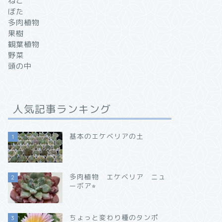
ねこ
ぼた
多肉植物
果樹
観葉植物
野菜
頭の中
人気記事ランキング
基本のエケベリアの土
1
多肉植物 エケベリア ニュ
2
ーボア⭐︎
ちょっと変わり種のタンポ
3