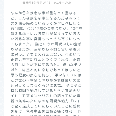
最低賃金労働者LV.18 タニラーLV.6
なんか色々残念な事が重なって重なる
と、こんな残念な事になるんだなぁって
のを噛み締めているってかペロペロして
る43歳。心は17歳のつもりだが、40年を
超える歳月による疲れが溜まっているの
か残念な事に発言もおっさん寄りになっ
てしまった。 猫というか可愛いもの全般
が好きだが、我ながら不釣り合いな趣味
に思う。でも変える気はない。可愛いは
正義は至言だなぁとつくづく思う。正義
の前にはただ平伏するのみ。 嫌いなモノ
以外には基本的に幸せであってほしいと
思う程度の良心を持ち、 嫌いなモノには
この世の不幸全て降りかかれば良いのに
と思ってしまうぐらいに悪党。 そこそこ
暇な時間を過ごしているときに某動画サ
イトにて某メンタリストの語っていた毒
親の条件みたいなのを両親が協力プレイ
で全て達成していたしていたことに感銘
を受け、色々動画を見漁る様になる。 同