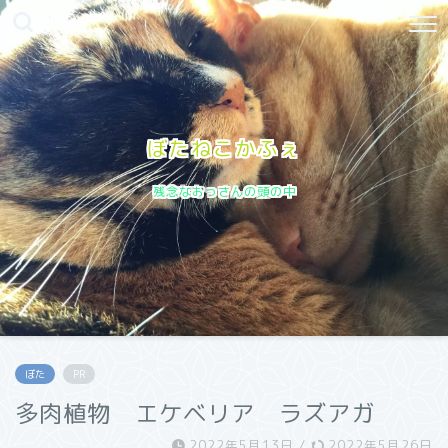
ぼたねこかふぇ
残念なおっさんの頭の中
ぼた
PR
多肉植物 エケベリア ラズアガ
2022年5月13日
/
2022年5月26日