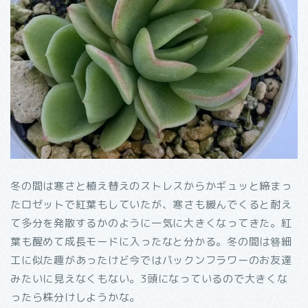
冬の間は寒さと植え替えのストレスからかギュッと締まっ
たロゼットで紅葉もしていたが、寒さも緩んでくると耐え
て多分を発散するかのように一気に大きくなってきた。紅
葉も醒めて成長モードに入ったなと分かる。冬の間は簪細
工に似た趣があったけど今ではパックンフラワーのお友達
みたいに見えなくもない。3頭になっているので大きくな
ったら株分けしようかな。