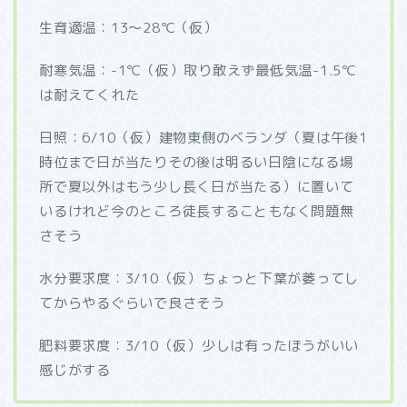
生育適温：13～28℃（仮）
耐寒気温：-1℃（仮）取り敢えず最低気温-1.5℃
は耐えてくれた
日照：6/10（仮）建物東側のベランダ（夏は午後1
時位まで日が当たりその後は明るい日陰になる場
所で夏以外はもう少し長く日が当たる）に置いて
いるけれど今のところ徒長することもなく問題無
さそう
水分要求度：3/10（仮）ちょっと下葉が萎ってし
てからやるぐらいで良さそう
肥料要求度：3/10（仮）少しは有ったほうがいい
感じがする