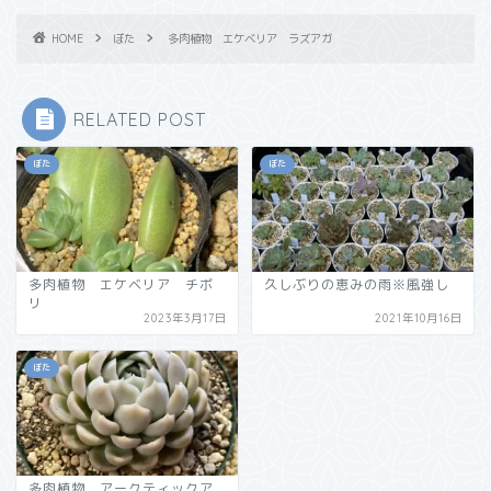
HOME
ぼた
多肉植物 エケベリア ラズアガ
RELATED POST
ぼた
ぼた
多肉植物 エケベリア チボ
久しぶりの恵みの雨※風強し
リ
2023年3月17日
2021年10月16日
ぼた
多肉植物 アークティックア