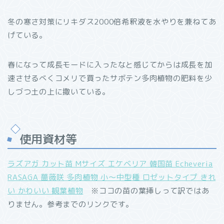
冬の寒さ対策にリキダス2000倍希釈液を水やりを兼ねてあ
げている。
春になって成長モードに入ったなと感じてからは成長を加
速させるべくコメリで買ったサボテン多肉植物の肥料を少
しづつ土の上に撒いている。
使用資材等
ラズアガ カット苗 Mサイズ エケベリア 韓国苗 Echeveria
RASAGA 薔薇咲 多肉植物 小～中型種 ロゼットタイプ きれ
い かわいい 観葉植物
※ココの苗の葉挿しって訳ではあ
りません。参考までのリンクです。