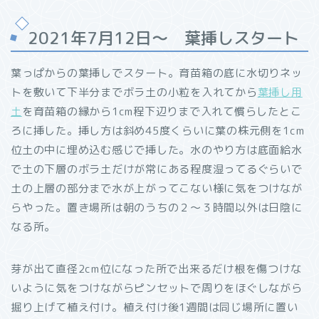
2021年7月12日～ 葉挿しスタート
葉っぱからの葉挿しでスタート。育苗箱の底に水切りネッ
トを敷いて下半分までボラ土の小粒を入れてから
葉挿し用
土
を育苗箱の縁から1cm程下辺りまで入れて慣らしたとこ
ろに挿した。挿し方は斜め45度くらいに葉の株元側を1cm
位土の中に埋め込む感じで挿した。水のやり方は底面給水
で土の下層のボラ土だけが常にある程度湿ってるぐらいで
土の上層の部分まで水が上がってこない様に気をつけなが
らやった。置き場所は朝のうちの２～３時間以外は日陰に
なる所。
芽が出て直径2cm位になった所で出来るだけ根を傷つけな
いように気をつけながらピンセットで周りをほぐしながら
掘り上げて植え付け。植え付け後1週間は同じ場所に置い