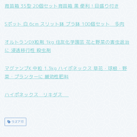
育苗箱 35型 20個セット育苗箱 黒 便利！目盛り付き
Sポット 白 6cm スリット鉢 プラ鉢 100個セット 多肉
オルトランDX粒剤 1kg 住友化学園芸 花と野菜の害虫退治
に 浸透移行性 殺虫剤
マグァンプK 中粒 1.3kg ハイポネックス 草花・球根・野
菜・プランターに 緩効性肥料
ハイポネックス リキダス
ラズアガ