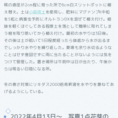
株の直径が2cm程に育った所で6cm白スリットポットに植
え替え。土は
小苗用土
を使用し、肥料にマグァンプK中粒
を5粒と病害虫予防にオルトランDXを混ぜて植え付け。根
鉢を軽くほぐしてある程度土を落として簡単に取れてしま
う根を取り除いてから植え付け。最初の水やりは3日後。
その後は土が乾いて5日程度経ったら鉢底から水が出るま
でしっかり水やりを繰り返した。夏場も余り水切るような
ことはせず意図せずに雨に当たることがないようには気を
つけて管理した。置き場所は午前中は日が当たり、午後か
らは明るい日陰になる所。
冬の寒さ対策にリキダス2000倍希釈液を水やりを兼ねてあ
げるようにしている。
2022年4月13日～ 写真1点花芽の