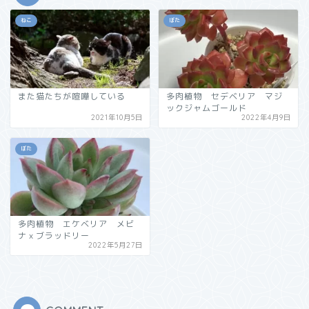
ねこ
ぼた
また猫たちが喧嘩している
多肉植物 セデベリア マジ
ックジャムゴールド
2021年10月5日
2022年4月9日
ぼた
多肉植物 エケベリア メビ
ナｘブラッドリー
2022年5月27日