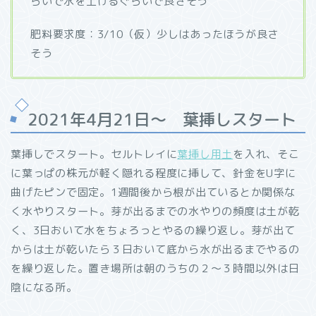
らいで水を上げるぐらいで良さそう
肥料要求度：3/10（仮）少しはあったほうが良さ
そう
2021年4月21日～ 葉挿しスタート
葉挿しでスタート。セルトレイに
葉挿し用土
を入れ、そこ
に葉っぱの株元が軽く隠れる程度に挿して、針金をU字に
曲げたピンで固定。1週間後から根が出ているとか関係な
く水やりスタート。芽が出るまでの水やりの頻度は土が乾
く、3日おいて水をちょろっとやるの繰り返し。芽が出て
からは土が乾いたら３日おいて底から水が出るまでやるの
を繰り返した。置き場所は朝のうちの２～３時間以外は日
陰になる所。