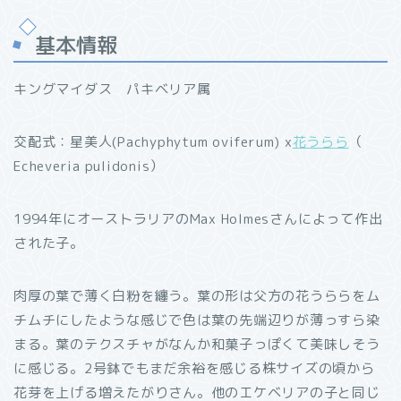
基本情報
キングマイダス パキベリア属
交配式：星美人(Pachyphytum oviferum) x
花うらら
（
Echeveria pulidonis）
1994年にオーストラリアのMax Holmesさんによって作出
された子。
肉厚の葉で薄く白粉を纏う。葉の形は父方の花うららをム
チムチにしたような感じで色は葉の先端辺りが薄っすら染
まる。葉のテクスチャがなんか和菓子っぽくて美味しそう
に感じる。2号鉢でもまだ余裕を感じる株サイズの頃から
花芽を上げる増えたがりさん。他のエケベリアの子と同じ