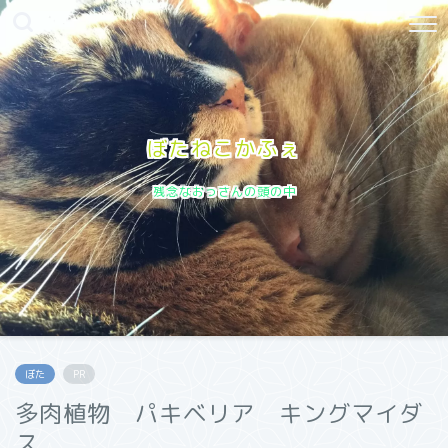
ぼたねこかふぇ
残念なおっさんの頭の中
ぼた
PR
多肉植物 パキベリア キングマイダ
ス