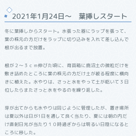
2021年1月24日～ 葉挿しスタート
冬に葉挿しからスタート。水張った器にラップを張って、
葉の株元の方だけをラップに切り込みを入れて差し込んで
根が出るまで放置。
根が２～３ｃｍ伸びた頃に、育苗箱に鹿沼土の微粒だけを
敷き詰めたところに葉の株元の方だけ土が被る程度に横向
きに植えた。水やりは、さっと水をやって土が乾いて３日
位したらまたさっと水をやるのを繰り返した。
芽が出てからも水やりは同じように管理したが、置き場所
は夏以外は日が1日を通して良く当たり、夏には朝の内だ
け直射日光が当たり１０時過ぎからは明るい日陰になると
ころに移した。