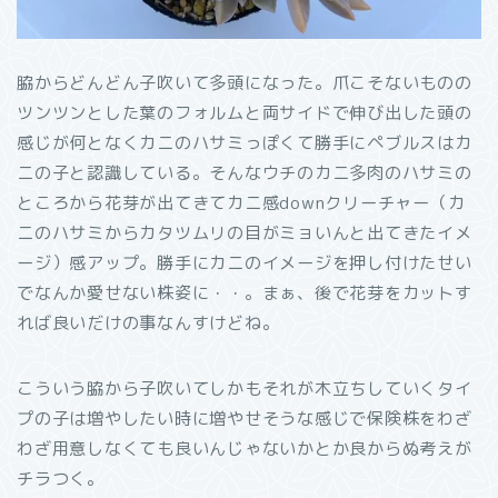
脇からどんどん子吹いて多頭になった。爪こそないものの
ツンツンとした葉のフォルムと両サイドで伸び出した頭の
感じが何となくカニのハサミっぽくて勝手にペブルスはカ
ニの子と認識している。そんなウチのカニ多肉のハサミの
ところから花芽が出てきてカニ感downクリーチャー（カ
ニのハサミからカタツムリの目がミョいんと出てきたイメ
ージ）感アップ。勝手にカニのイメージを押し付けたせい
でなんか愛せない株姿に・・。まぁ、後で花芽をカットす
れば良いだけの事なんすけどね。
こういう脇から子吹いてしかもそれが木立ちしていくタイ
プの子は増やしたい時に増やせそうな感じで保険株をわざ
わざ用意しなくても良いんじゃないかとか良からぬ考えが
チラつく。