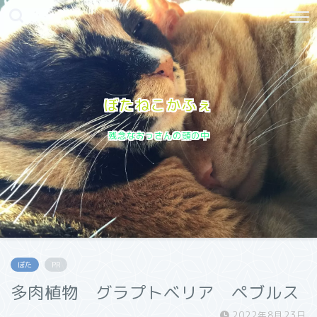
ぼたねこかふぇ
残念なおっさんの頭の中
ぼた
PR
多肉植物 グラプトベリア ペブルス
2022年8月23日