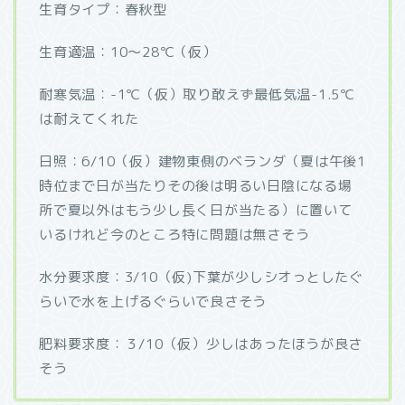
生育タイプ：春秋型
生育適温：10～28℃（仮）
耐寒気温：-1℃（仮）取り敢えず最低気温-1.5℃
は耐えてくれた
日照：6/10（仮）建物東側のベランダ（夏は午後1
時位まで日が当たりその後は明るい日陰になる場
所で夏以外はもう少し長く日が当たる）に置いて
いるけれど今のところ特に問題は無さそう
水分要求度：3/10（仮)下葉が少しシオっとしたぐ
らいで水を上げるぐらいで良さそう
肥料要求度：３/10（仮）少しはあったほうが良さ
そう