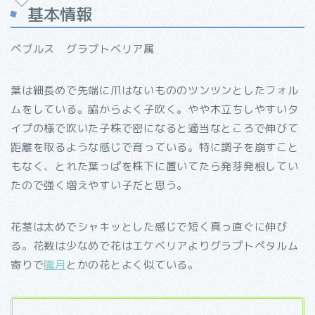
基本情報
ペブルス グラプトベリア属
葉は細長めで先端に爪はないもののツンツンとしたフォル
ムをしている。脇からよく子吹く。やや木立ちしやすいタ
イプの様で吹いた子株で密になると適当なところで伸びて
距離を取るような感じで育っている。特に調子を崩すこと
もなく、とれた葉っぱを株下に置いてたら発芽発根してい
たので強く増えやすい子だと思う。
花茎は太めでシャキッとした感じで短く真っ直ぐに伸び
る。花数は少なめで花はエケベリアよりグラプトペタルム
寄りで
朧月
とかの花とよく似ている。