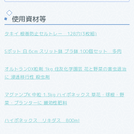
使用資材等
タキイ 根巻防止セルトレー 128穴(3枚組)
Sポット 白 6cm スリット鉢 プラ鉢 100個セット 多肉
オルトランDX粒剤 1kg 住友化学園芸 花と野菜の害虫退治
に 浸透移行性 殺虫剤
マグァンプK 中粒 1.3kg ハイポネックス 草花・球根・野
菜・プランターに 緩効性肥料
ハイポネックス リキダス 800ml