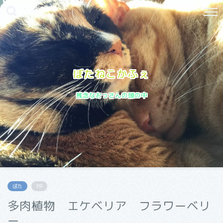
ぼたねこかふぇ
残念なおっさんの頭の中
ぼた
PR
多肉植物 エケベリア フラワーベリ
ー