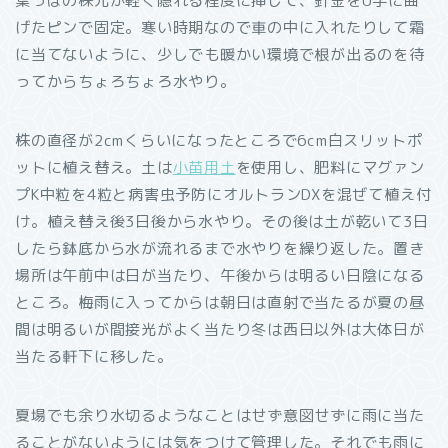
葉っぱの株元が軽く隠れる程度に挿して、針金をU字に曲
げたピンで固定。寒い時期なので車の中に入れたりして霜
に当てないように、少しでも暖かい環境で根が出るのを待
ってからちょろちょろ水やり。
株の直径が2cmくらいになったところで6cm白スリットポ
ットに植え替え。土は
小苗用土
を使用し、肥料にマグァン
プK中粒を4粒と病害虫予防にオルトランDXを混ぜて植え付
け。植え替え後3日後から水やり。その後は土が乾いて3日
したら鉢底から水が流れるまで水やりを繰り返した。置き
場所は午前中は日が当たり、午後からは明るい日陰になる
ところ。梅雨に入ってからは朝日は直射で当たるが夏の昼
間は明るいが間接光がよく当たり冬は西日以外は大体日が
当たる軒下に移した。
夏場でも余り水切るようなことはせず意図せずに雨に当た
ることがないようには気をつけて管理した。それでも雨に