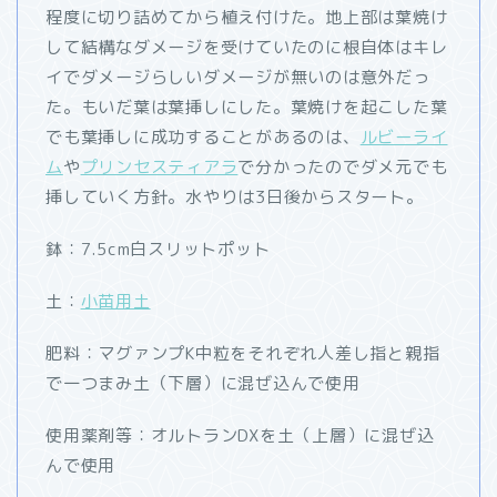
程度に切り詰めてから植え付けた。地上部は葉焼け
して結構なダメージを受けていたのに根自体はキレ
イでダメージらしいダメージが無いのは意外だっ
た。もいだ葉は葉挿しにした。葉焼けを起こした葉
でも葉挿しに成功することがあるのは、
ルビーライ
ム
や
プリンセスティアラ
で分かったのでダメ元でも
挿していく方針。水やりは3日後からスタート。
鉢：7.5cm白スリットポット
土：
小苗用土
肥料：マグァンプK中粒をそれぞれ人差し指と親指
で一つまみ土（下層）に混ぜ込んで使用
使用薬剤等：オルトランDXを土（上層）に混ぜ込
んで使用