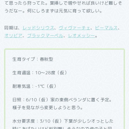
て思ったら狩ってた。葉挿しで増やせれば良いけど難しそ
うだなー。何にしろまずは元気に育って欲しい。
同期は、
レッドシリウス
、
ヴィヴァーチェ
、
ビーマルス
、
オリビア
、
ブラックマーベル
、
レオメッシー
。
生育タイプ：春秋型
生育適温：10～28度（仮）
耐寒気温：-1℃（仮）
日照：6/10（仮）家の東側ベランダに置く予定。
様子を見ながら変更しようと思う。
水分要求度：3/10（仮）下葉が少しシオっとした
時にあげたいけど判別難しそうなので他の子と同