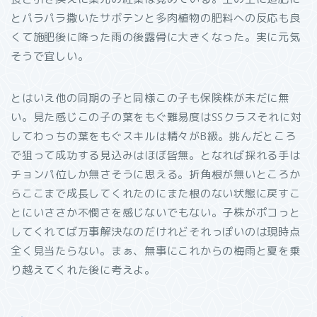
とパラパラ撒いたサボテンと多肉植物の肥料への反応も良
くて施肥後に降った雨の後露骨に大きくなった。実に元気
そうで宜しい。
とはいえ他の同期の子と同様この子も保険株が未だに無
い。見た感じこの子の葉をもぐ難易度はSSクラスそれに対
してわっちの葉をもぐスキルは精々がB級。挑んだところ
で狙って成功する見込みはほぼ皆無。となれば採れる手は
チョンパ位しか無さそうに思える。折角根が無いところか
らここまで成長してくれたのにまた根のない状態に戻すこ
とにいささか不憫さを感じないでもない。子株がポコっと
してくれてば万事解決なのだけれどそれっぽいのは現時点
全く見当たらない。まぁ、無事にこれからの梅雨と夏を乗
り越えてくれた後に考えよ。