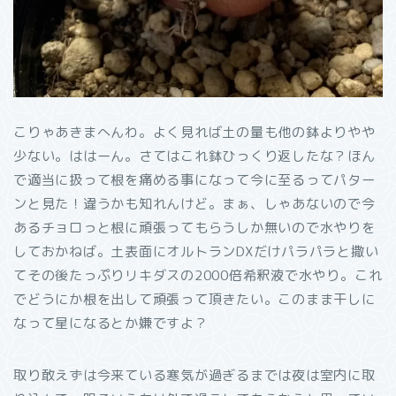
こりゃあきまへんわ。よく見れば土の量も他の鉢よりやや
少ない。ははーん。さてはこれ鉢ひっくり返したな？ほん
で適当に扱って根を痛める事になって今に至るってパター
ンと見た！違うかも知れんけど。まぁ、しゃあないので今
あるチョロっと根に頑張ってもらうしか無いので水やりを
しておかねば。土表面にオルトランDXだけパラパラと撒い
てその後たっぷりリキダスの2000倍希釈液で水やり。これ
でどうにか根を出して頑張って頂きたい。このまま干しに
なって星になるとか嫌ですよ？
取り敢えずは今来ている寒気が過ぎるまでは夜は室内に取