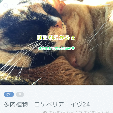
ぼたねこかふぇ
残念なおっさんの頭の中
ぼた
PR
多肉植物 エケベリア イヴ24
2022年2月25日
/
2024年6月28日