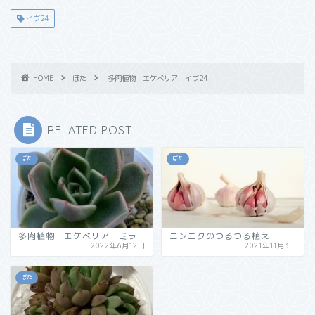
イヴ24
HOME
ぼた
多肉植物 エケベリア イヴ24
RELATED POST
ぼた
ぼた
多肉植物 エケベリア ミラ
ニンニクのつるつる植え
2022年6月12日
2021年11月3日
ぼた