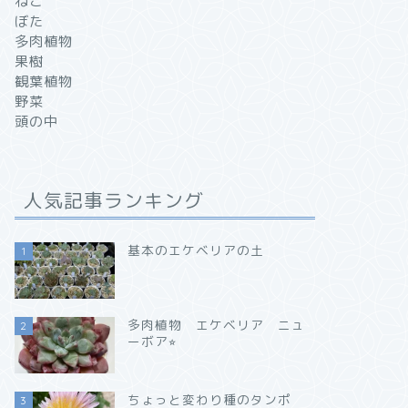
ねこ
ぼた
多肉植物
果樹
観葉植物
野菜
頭の中
人気記事ランキング
基本のエケベリアの土
1
多肉植物 エケベリア ニュ
2
ーボア⭐︎
ちょっと変わり種のタンポ
3