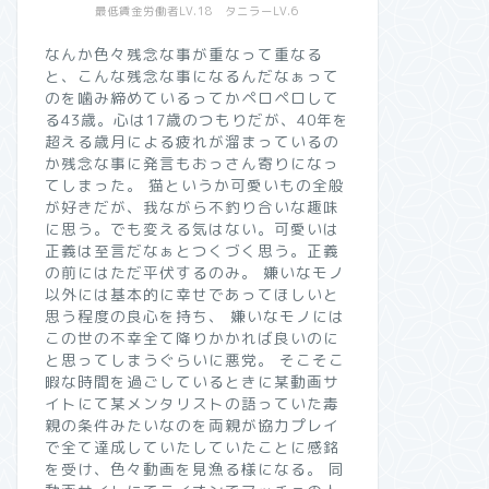
最低賃金労働者LV.18 タニラーLV.6
なんか色々残念な事が重なって重なる
と、こんな残念な事になるんだなぁって
のを噛み締めているってかペロペロして
る43歳。心は17歳のつもりだが、40年を
超える歳月による疲れが溜まっているの
か残念な事に発言もおっさん寄りになっ
てしまった。 猫というか可愛いもの全般
が好きだが、我ながら不釣り合いな趣味
に思う。でも変える気はない。可愛いは
正義は至言だなぁとつくづく思う。正義
の前にはただ平伏するのみ。 嫌いなモノ
以外には基本的に幸せであってほしいと
思う程度の良心を持ち、 嫌いなモノには
この世の不幸全て降りかかれば良いのに
と思ってしまうぐらいに悪党。 そこそこ
暇な時間を過ごしているときに某動画サ
イトにて某メンタリストの語っていた毒
親の条件みたいなのを両親が協力プレイ
で全て達成していたしていたことに感銘
を受け、色々動画を見漁る様になる。 同