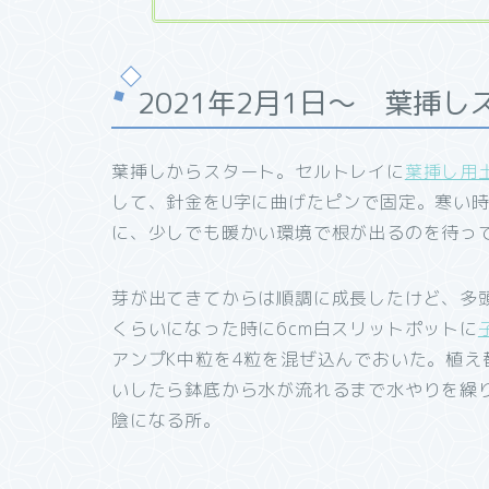
2021年2月1日～ 葉挿し
葉挿しからスタート。セルトレイに
葉挿し用
して、針金をU字に曲げたピンで固定。寒い
に、少しでも暖かい環境で根が出るのを待っ
芽が出てきてからは順調に成長したけど、多頭
くらいになった時に6cm白スリットポットに
アンプK中粒を4粒を混ぜ込んでおいた。植え
いしたら鉢底から水が流れるまで水やりを繰
陰になる所。