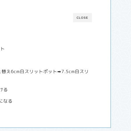
CLOSE
ート
え替え6cm白スリットポット➡7.5cm白スリ
ける
星になる