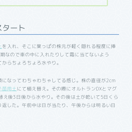
スタート
土
を入れ、そこに葉っぱの株元が軽く隠れる程度に挿
時期なので車の中に入れたりして霜に当てないよう
てからちょろちょろ水やり。
になってわちゃわちゃしてる感じ。株の直径が2cm
子苗用土
にて植え替え。その際にオルトランDXとマグ
替え後3日後から水やり。その後は土が乾いて5日くら
り返した。午前中は日が当たり、午後からは明るい日