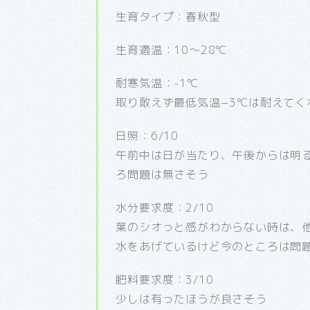
生育タイプ：春秋型
生育適温：10～28℃
耐寒気温：-1℃
取り敢えず最低気温−3℃は耐えてく
日照：6/10
午前中は日が当たり、午後からは明
ろ問題は無さそう
水分要求度：2/10
葉のシオっと感がわからない時は、
水をあげているけど今のところは問
肥料要求度：3/10
少しは有ったほうが良さそう