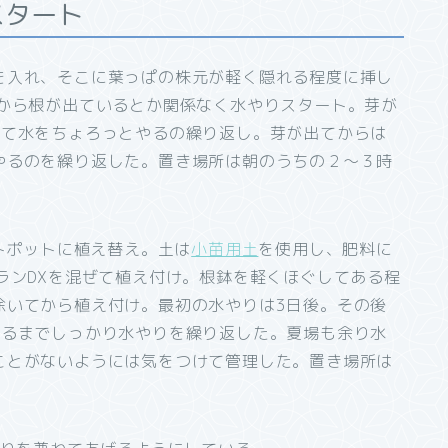
スタート
を入れ、そこに葉っぱの株元が軽く隠れる程度に挿し
後から根が出ているとか関係なく水やりスタート。芽が
いて水をちょろっとやるの繰り返し。芽が出てからは
やるのを繰り返した。置き場所は朝のうちの２～３時
ットポットに植え替え。土は
小苗用土
を使用し、肥料に
ランDXを混ぜて植え付け。根鉢を軽くほぐしてある程
除いてから植え付け。最初の水やりは3日後。その後
出るまでしっかり水やりを繰り返した。夏場も余り水
ことがないようには気をつけて管理した。置き場所は