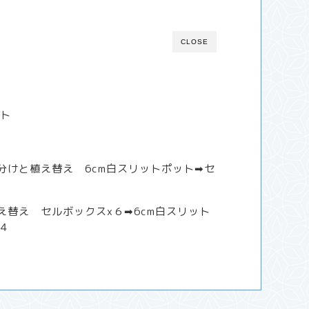
CLOSE
ート
株分けと植え替え 6cm白スリットポット➡︎セ
植え替え セルボックスx６➡︎6cm白スリット
４