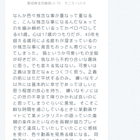
最低賃金労働者LV.18 タニラーLV.6
なんか色々残念な事が重なって重なる
と、こんな残念な事になるんだなぁって
のを噛み締めているってかペロペロして
る43歳。心は17歳のつもりだが、40年を
超える歳月による疲れが溜まっているの
か残念な事に発言もおっさん寄りになっ
てしまった。 猫というか可愛いもの全般
が好きだが、我ながら不釣り合いな趣味
に思う。でも変える気はない。可愛いは
正義は至言だなぁとつくづく思う。正義
の前にはただ平伏するのみ。 嫌いなモノ
以外には基本的に幸せであってほしいと
思う程度の良心を持ち、 嫌いなモノには
この世の不幸全て降りかかれば良いのに
と思ってしまうぐらいに悪党。 そこそこ
暇な時間を過ごしているときに某動画サ
イトにて某メンタリストの語っていた毒
親の条件みたいなのを両親が協力プレイ
で全て達成していたしていたことに感銘
を受け、色々動画を見漁る様になる。 同