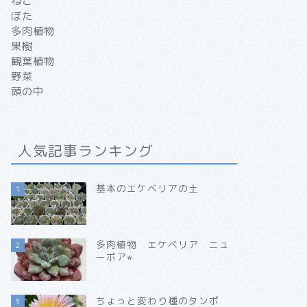
ねこ
ぼた
多肉植物
果樹
観葉植物
野菜
頭の中
人気記事ランキング
基本のエケベリアの土
1
多肉植物 エケベリア ニュ
2
ーボア⭐︎
ちょっと変わり種のタンポ
3