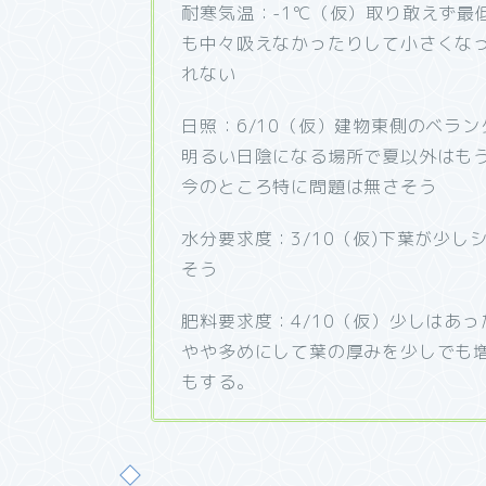
耐寒気温：-1℃（仮）取り敢えず最低
も中々吸えなかったりして小さくな
れない
日照：6/10（仮）建物東側のベラ
明るい日陰になる場所で夏以外はも
今のところ特に問題は無さそう
水分要求度：3/10（仮)下葉が少
そう
肥料要求度：4/10（仮）少しはあ
やや多めにして葉の厚みを少しでも
もする。