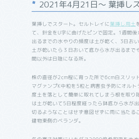
2021年4月21日～ 葉挿し
葉挿しでスタート。セルトレイに
葉挿し用土
て、針金をU字に曲げたピンで固定。1週間
出るまでの水やりの頻度は土が乾く、3日お
土が乾いたら３日おいて底から水が出るまで
間以外は日陰になる所。
株の直径が2cm程に育った所で6cm白スリ
マグァンプK中粒を5粒と病害虫予防にオルト
度土を落として簡単に取れてしまう根を取り
は土が乾いて5日程度経ったら鉢底から水が
切るようなことはせず意図せずに雨に当たる
建物東側のベランダ。