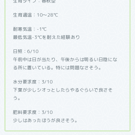
生育タイプ：春秋型
生育適温：10～28℃
耐寒気温：-1℃
最低気温-3℃を耐えた経験あり
日照：6/10
午前中は日が当たり、午後からは明るい日陰にな
る所に置いている。特には問題なさそう。
水分要求度：3/10
下葉が少しシオっとしたらやるぐらいで良さそ
う。
肥料要求度：3/10
少しはあったほうが良さそう。