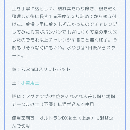
土を丁寧に落として、枯れ葉を取り除き、根を軽く
整理した後に長さ4cm程度に切り詰めてから植え付
けた。葉挿し用に葉をもぎたかったのでチャレンジ
してみたら葉がパンパンでもぎにくくて案の定失敗
したのでそれ以上チャレンジすること無く終了。今
度もげそうな時にもぐわ。水やりは3日後からスタ
ート。
鉢：7.5cm白スリットポット
土：
小苗用土
肥料：マグァンプK中粒をそれぞれ人差し指と親指
で一つまみ土（下層）に混ぜ込んで使用
使用薬剤等：オルトランDXを土（上層）に混ぜ込
んで使用