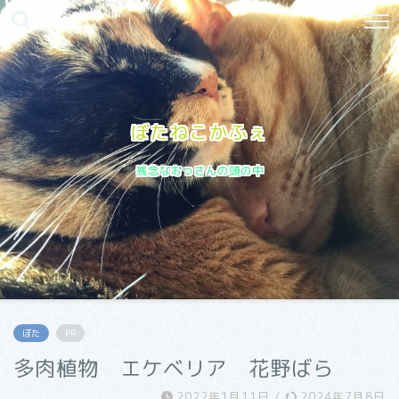
ぼたねこかふぇ
残念なおっさんの頭の中
ぼた
PR
多肉植物 エケベリア 花野ばら
2022年1月11日
/
2024年7月8日