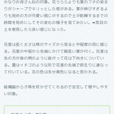
かなりお母さん似の印象。花うららよりも葉のフチの染ま
りがシャープでキリッとした感がある。葉が伸びすぎるよ
りも短めの方が可愛い感じがするので土が乾燥するまでの
時間を短めにしてその変化の様子を見てみたい。➡︎荒目の
土を使用したら良い感じになった。
花茎は長く太さは株のサイズから見ると中程度の用に感じ
る。花茎の中程から先端にかけて細長い葉が付く。花茎は
先の方が傘の柄のように曲がって花は下向きについてい
る。蕾はイチゴのような形で花茎の先端で鈴生りに連なっ
て付いている。花の色は多分黄色になると思われる。
結構脇から子株を吹かせてくれるので安定して増やしやす
い印象。