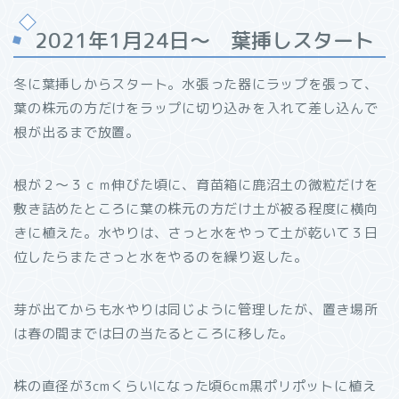
2021年1月24日～ 葉挿しスタート
冬に葉挿しからスタート。水張った器にラップを張って、
葉の株元の方だけをラップに切り込みを入れて差し込んで
根が出るまで放置。
根が２～３ｃｍ伸びた頃に、育苗箱に鹿沼土の微粒だけを
敷き詰めたところに葉の株元の方だけ土が被る程度に横向
きに植えた。水やりは、さっと水をやって土が乾いて３日
位したらまたさっと水をやるのを繰り返した。
芽が出てからも水やりは同じように管理したが、置き場所
は春の間までは日の当たるところに移した。
株の直径が3cmくらいになった頃6cm黒ポリポットに植え