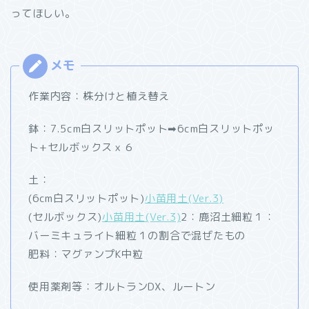
ってほしい。
作業内容：株分けと植え替え
鉢：7.5cm白スリットポット➡︎6cm白スリットポッ
ト+セルボックスｘ６
土：
(6cm白スリットポット)
小苗用土(Ver.3)
(セルボックス)
小苗用土(Ver.3)
2：鹿沼土細粒１：
バーミキュライト細粒１の割合で混ぜたもの
肥料：マグァンプK中粒
使用薬剤等：オルトランDX、ルートン