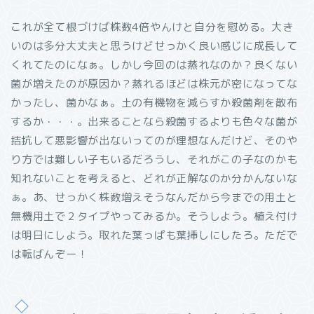
これが全て根づけば株数4倍やんけと自分を慰める。大き
いのは多分大丈夫と思うけどせっかく良い感じに成長して
くれてたのになぁ。しかし今回のは蒸れなのか？良くない
菌が増えたのが原因か？蒸れるほどは株元が密になってな
かったし、菌かなぁ。土の有機物を減らすか殺菌剤を散布
するか・・・。出来ることなら殺菌するよりも色々な菌が
拮抗して悪影響が出ないってのが理想なんだけど、そのや
り方では難しい子もいるだろうし、それがこの子なのかも
知れないことを考えると、どれが正解なのか分かんないな
ぁ。あ、せっかく株数増えそうなんだから今までの用土と
無機用土で２タイプやってみるか。そうしよう。植え付け
は明日にしよう。取れた葉っぱも葉挿しにしたろ。ただで
は転ばんぞー！