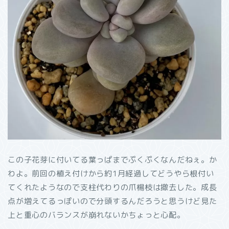
この子花芽に付いてる葉っぱまでぷくぷくなんだねぇ。か
わよ。前回の植え付けから約1月経過してどうやら根付い
てくれたようなので支柱代わりの爪楊枝は撤去した。成長
点が増えてるっぽいので分頭するんだろうと思うけど見た
上と重心のバランスが崩れないかちょっと心配。