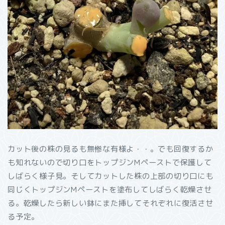
カット後の株の見るも無惨な有様よ・・。でも回復するか
も知れないので切り口をトップジンMペーストで保護して
しばらく様子見。そしてカットした株の上部の切り口にも
同じくトップジンMペーストを塗布してしばらく乾燥させ
る。乾燥したら新しい鉢にまた挿してそれぞれに復活させ
る予定。