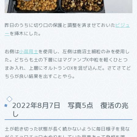
昨日のうちに切り口の保護と調整を済ませておいた
ビジュ
ー
を挿木にした。
右側は
小苗用土
を使用し、左側は鹿沼土細粒のみを使用し
た。どちらも土の下層にはマグァンプK中粒を軽くひとつ
まみ入れ、上層にオルトランDXを混ぜ込んだ。さてさてど
ちらが良い結果を出すことやら。
2022年8月7日 写真5点 復活の兆
し
土が乾き切った状態が長く続かないように毎日様子を見な