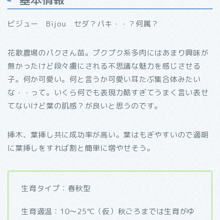
ビジュー Bijou セダ？パキ・・？何属？
花歌農場のパクさん苗。プクプク系多肉にはあまり興味が
無かったけど段々虜にされる不思議な魅力を感じさせる
子。何か可愛い。何と言うか可愛い耳たぶ集合体みたい
な・・って。いくら何でも表現力酷すぎてうまく言い表せ
てないけど葉の肌感？が良いと思うのです。
挿木、葉挿し共に成功率が高い。葉はもぎやすいので適期
に葉挿しをすれば割と簡単に増やせそう。
生育タイプ：春秋型
生育適温：10～25℃（仮）秋ごろまでは生育がゆ