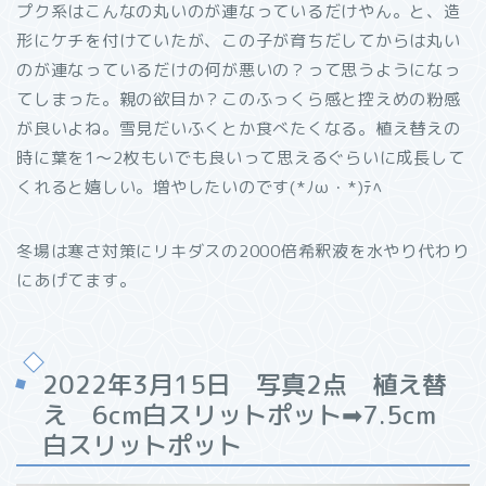
プク系はこんなの丸いのが連なっているだけやん。と、造
形にケチを付けていたが、この子が育ちだしてからは丸い
のが連なっているだけの何が悪いの？って思うようになっ
てしまった。親の欲目か？このふっくら感と控えめの粉感
が良いよね。雪見だいふくとか食べたくなる。植え替えの
時に葉を1～2枚もいでも良いって思えるぐらいに成長して
くれると嬉しい。増やしたいのです(*ﾉω・*)ﾃﾍ
冬場は寒さ対策にリキダスの2000倍希釈液を水やり代わり
にあげてます。
2022年3月15日 写真2点 植え替
え 6cm白スリットポット➡7.5cm
白スリットポット