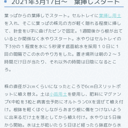
2021年3月17日～ 葉挿しスタート
葉っぱからの葉挿しでスタート。セルトレイに
葉挿し用土
を入れ、そこに葉っぱの株元の方が軽く隠れる程度に挿し
て、針金をU字に曲げたピンで固定。1週間後から根が出て
いるとか関係なく水やりスタート。水やりはセルトレイの
下3分の１程度を水に５秒浸す底面給水を採用１０日に１
回の間隔でこの水のやり方をした。置き場所は朝の２～３
時間だけ日が当たり、それ以外の時間は日陰になるとこ
ろ。
株の直径が2cmくらいになったところで6cm白スリットポ
ットに植え替え。土は
小苗用土
を使用し、肥料にマグァン
プK中粒を3粒と病害虫予防にオルトランDXを混ぜて植え付
け。根鉢を軽くほぐしながらあまり根に傷をつけないよう
に出来るだけ土を落としてから植え付け。水やりは５日後
から開始。水は土が乾いたら５日ほど経ったら鉢底から水