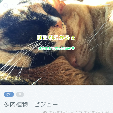
ぼたねこかふぇ
残念なおっさんの頭の中
ぼた
PR
多肉植物 ビジュー
2022年1月16日
/
2023年2月26日