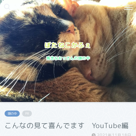
ぼたねこかふぇ
残念なおっさんの頭の中
頭の中
PR
こんなの見て喜んでます YouTube編
2021年11月18日