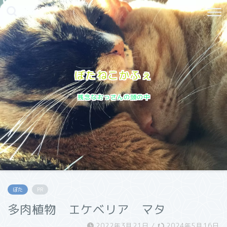
ぼたねこかふぇ
残念なおっさんの頭の中
ぼた
PR
多肉植物 エケベリア マタ
2022年3月21日
/
2024年5月16日