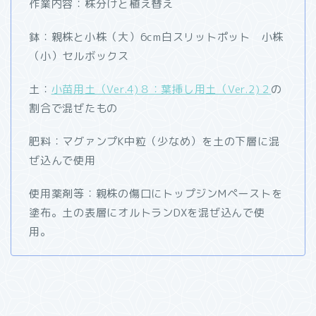
作業内容：株分けと植え替え
鉢：親株と小株（大）6cm白スリットポット 小株
（小）セルボックス
土：
小苗用土（Ver.4)８：葉挿し用土（Ver.2)２
の
割合で混ぜたもの
肥料：マグァンプK中粒（少なめ）を土の下層に混
ぜ込んで使用
使用薬剤等：親株の傷口にトップジンMペーストを
塗布。土の表層にオルトランDXを混ぜ込んで使
用。