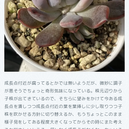
成長点付近が腐ってるとかでは無いようだが、微妙に調子
が悪そうでちょっと奇形気味になっている。株元辺りから
子株が出てきているので、そちらに望みをかけて今ある成
長点を潰しつつ成長点付近の葉を葉挿しに少し取りつつ子
株を吹かせる方針に切り替えるか、もうちょっとこのまま
様子見をしてある程度大きくなってからその時にまた考え