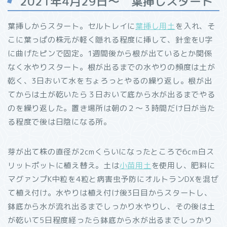
2021年4月29日～ 葉挿しスタート
葉挿しからスタート。セルトレイに
葉挿し用土
を入れ、そ
こに葉っぱの株元が軽く隠れる程度に挿して、針金をU字
に曲げたピンで固定。1週間後から根が出ているとか関係
なく水やりスタート。根が出るまでの水やりの頻度は土が
乾く、3日おいて水をちょろっとやるの繰り返し。根が出
てからは土が乾いたら３日おいて底から水が出るまでやる
のを繰り返した。置き場所は朝の２～３時間だけ日が当た
る程度で後は日陰になる所。
芽が出て株の直径が2cmくらいになったところで6cm白ス
リットポットに植え替え。土は
小苗用土
を使用し、肥料に
マグァンプK中粒を4粒と病害虫予防にオルトランDXを混ぜ
て植え付け。水やりは植え付け後3日目からスタートし、
鉢底から水が流れ出るまでしっかり水やりし、その後は土
が乾いて5日程度経ったら鉢底から水が出るまでしっかり